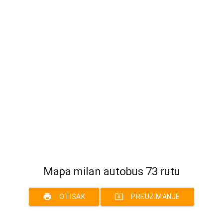
Mapa milan autobus 73 rutu
print
system_update_alt
OTISAK
PREUZIMANJE