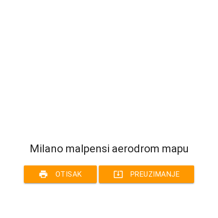
Milano malpensi aerodrom mapu
print
system_update_alt
OTISAK
PREUZIMANJE