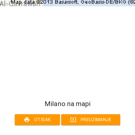
Milano na mapi
print
system_update_alt
OTISAK
PREUZIMANJE