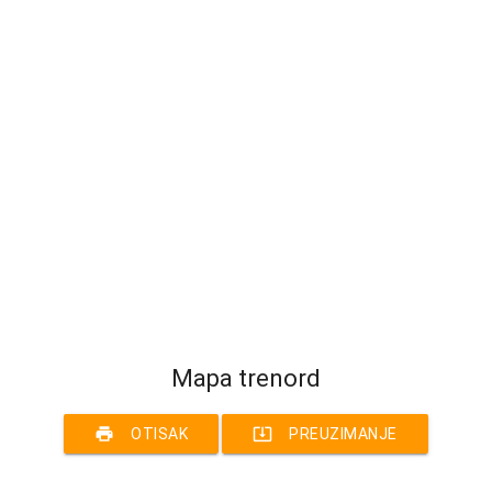
Mapa trenord
print
system_update_alt
OTISAK
PREUZIMANJE